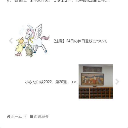
す。 監督は、木下惠介氏。 １９１２年、浜松市伝馬町に生...
【注意】24日の休日登校について
小さな白板2022 第20週 ＋α
ホーム
西遠紹介