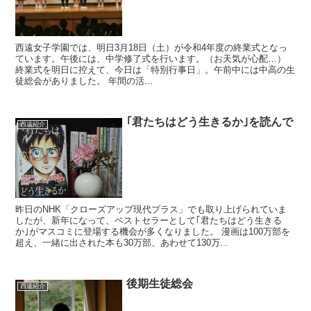
西遠女子学園では、明日3月18日（土）が令和4年度の終業式となっ
ています。午後には、中学修了式を行います。（お天気が心配…）
終業式を明日に控えて、今日は「特別行事日」。午前中には中高の生
徒総会がありました。 年間の活...
｢君たちはどう生きるか｣を読んで
西遠紹介
昨日のNHK「クローズアップ現代プラス」でも取り上げられていま
したが、新年になって、ベストセラーとして｢君たちはどう生きる
か｣がマスコミに登場する機会が多くなりました。 漫画は100万部を
超え、一緒に出された本も30万部、あわせて130万...
後期生徒総会
西遠紹介