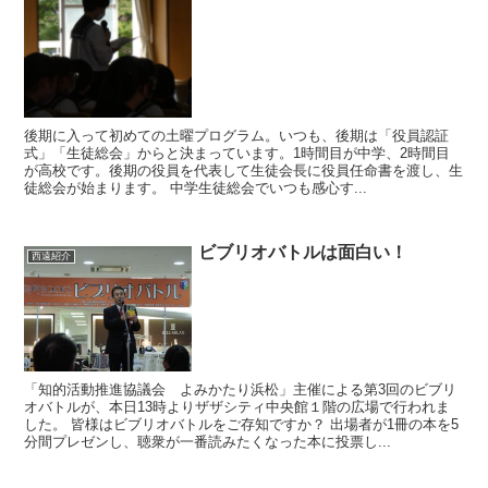
後期に入って初めての土曜プログラム。いつも、後期は「役員認証
式」「生徒総会」からと決まっています。1時間目が中学、2時間目
が高校です。後期の役員を代表して生徒会長に役員任命書を渡し、生
徒総会が始まります。 中学生徒総会でいつも感心す...
ビブリオバトルは面白い！
西遠紹介
「知的活動推進協議会 よみかたり浜松」主催による第3回のビブリ
オバトルが、本日13時よりザザシティ中央館１階の広場で行われま
した。 皆様はビブリオバトルをご存知ですか？ 出場者が1冊の本を5
分間プレゼンし、聴衆が一番読みたくなった本に投票し...