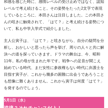
和感を感じた時に、感情レベルの受け止めではなく、認知
レベルで考え続けること。その姿勢をたった2文字で表現
しているところに、本田さんは注目しました。この本田さ
んの呟きに触発されて、「はて？」と考え続ける姿勢につ
いて、私も中学入学式で紹介しました。
主人公寅子は、「はて？」と呟きながら、自分の疑問を分
析し、おかしいと思ったら声を挙げ、周りの人々と共に解
決への道を探っていきます。ドラマの舞台は、今、昭和
11年。私の母が生まれた年です。戦争への足音が聞こえ
始めている時代、まだ女性に参政権もない時代に弁護士を
目指す寅子が、これから幾多の困難に出会うであろうこと
も想像に難くありません。これから寅子は何度「はて？」
を発するのでしょう。
5月1日（水）
逆境？それチャンスだよ！