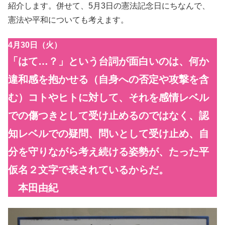
紹介します。併せて、5月3日の憲法記念日にちなんで、
憲法や平和についても考えます。
4月30日（火）
「はて…？」という台詞が面白いのは、何か
違和感を抱かせる（自身への否定や攻撃を含
む）コトやヒトに対して、それを感情レベル
での傷つきとして受け止めるのではなく、認
知レベルでの疑問、問いとして受け止め、自
分を守りながら考え続ける姿勢が、たった平
仮名２文字で表されているからだ。
本田由紀