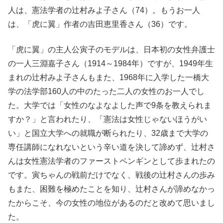
人は、憲法学者の辻村みよ子さん（74）。もうお一人
は、「虎に翼」作者の吉田恵里香さん（36）です。
「虎に翼」の主人公寅子のモデルは、日本初の女性弁護士
の一人三淵嘉子さん（1914～1984年）ですが、1949年生
まれの辻村みよ子さんもまた、1968年に入学した一橋大
学の法学部160人の中のたった二人の女性のお一人でし
た。大学では「女性のなよなよした声で9条を教えられま
すか？」と言われたり、「憲法は女性じゃないほうがい
い」と国立大学への就職が断られたり、32歳まで大学の
専任講師になれないという辛い道を決して諦めず、辻村さ
んは女性憲法学者のファーストペンギンとして歩まれたの
です。寅ちゃんの戦前だけでなく、戦後の辻村さんの歩み
もまた、困難を極めたことを知り、辻村さんが諦めなかっ
たからこそ、今の女性の地位があるのだと改めて思いまし
た。