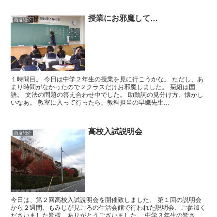
授業にお邪魔して…
西遠紹介
１時間目。 今日は中学２年生の授業を見に行こうかな。 ただし、あ
まり時間がなかったので２クラスだけお邪魔しました。 菊組は国
語。 文法の問題の答え合わせ中でした。 助動詞の見分け方、懐かし
いなあ。 教室に入って行ったら、教科担当の早織先生...
高校入試説明会
西遠紹介
今日は、第２回高校入試説明会を開催致しました。 第１回の説明会
から２週間、もみじが見ごろの生活会館で行われた説明会、ご参加く
ださいました皆様、ありがとうございました。 中学３年生の皆さ