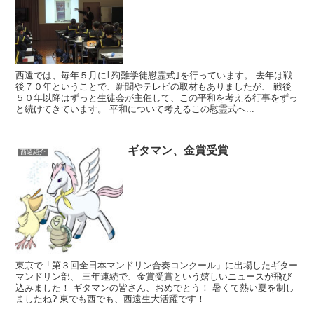
西遠では、毎年５月に｢殉難学徒慰霊式｣を行っています。 去年は戦
後７０年ということで、新聞やテレビの取材もありましたが、 戦後
５０年以降はずっと生徒会が主催して、この平和を考える行事をずっ
と続けてきています。 平和について考えるこの慰霊式へ...
ギタマン、金賞受賞
西遠紹介
東京で「第３回全日本マンドリン合奏コンクール」に出場したギター
マンドリン部、 三年連続で、金賞受賞という嬉しいニュースが飛び
込みました！ ギタマンの皆さん、おめでとう！ 暑くて熱い夏を制し
ましたね? 東でも西でも、西遠生大活躍です！