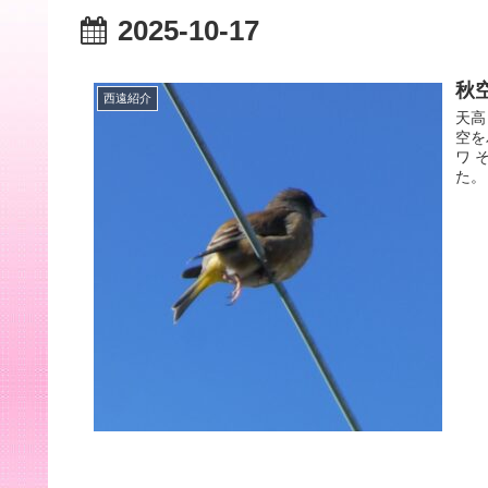
2025-10-17
秋
西遠紹介
天高
空を
ワ 
た。 .