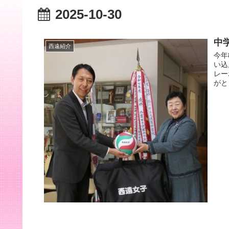
2025-10-30
中
西遠紹介
今年
い込
レー
がと