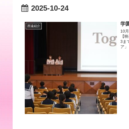
2025-10-24
学
西遠紹介
10
【映
3ま
ア」