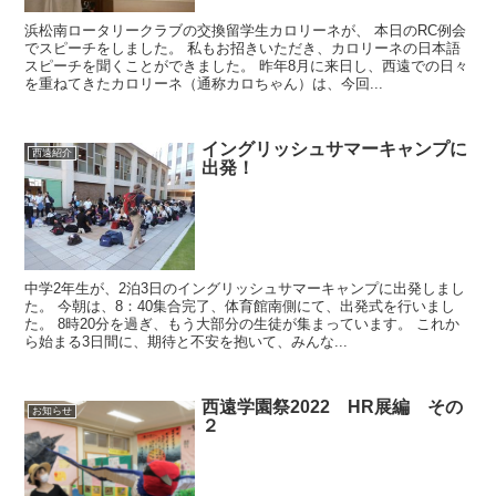
浜松南ロータリークラブの交換留学生カロリーネが、 本日のRC例会
でスピーチをしました。 私もお招きいただき、カロリーネの日本語
スピーチを聞くことができました。 昨年8月に来日し、西遠での日々
を重ねてきたカロリーネ（通称カロちゃん）は、今回...
イングリッシュサマーキャンプに
西遠紹介
出発！
中学2年生が、2泊3日のイングリッシュサマーキャンプに出発しまし
た。 今朝は、8：40集合完了、体育館南側にて、出発式を行いまし
た。 8時20分を過ぎ、もう大部分の生徒が集まっています。 これか
ら始まる3日間に、期待と不安を抱いて、みんな...
西遠学園祭2022 HR展編 その
お知らせ
２